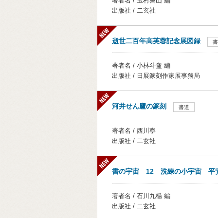
著者名 / 玉村霽山 編
出版社 / 二玄社
逝世二百年高芙蓉記念展図録
書
著者名 / 小林斗盦 編
出版社 / 日展篆刻作家展事務局
河井せん廬の篆刻
書道
著者名 / 西川寧
出版社 / 二玄社
書の宇宙 12 洗練の小宇宙 平
著者名 / 石川九楊 編
出版社 / 二玄社