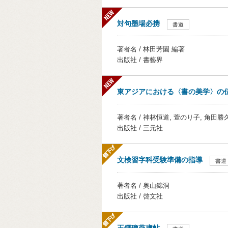
対句墨場必携
書道
著者名 / 林田芳園 編著
出版社 / 書藝界
東アジアにおける〈書の美学〉の
著者名 / 神林恒道, 萱のり子, 角田勝
出版社 / 三元社
文検習字科受験準備の指導
書道
著者名 / 奥山錦洞
出版社 / 啓文社