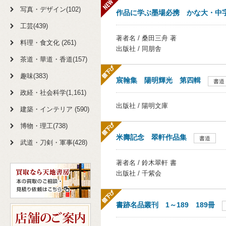
写真・デザイン(102)
作品に学ぶ墨場必携 かな大・中字
工芸(439)
著者名 / 桑田三舟 著
料理・食文化 (261)
出版社 / 同朋舎
茶道・華道・香道(157)
趣味(383)
宸翰集 陽明輝光 第四輯
書道
政経・社会科学(1,161)
出版社 / 陽明文庫
建築・インテリア (590)
博物・理工(738)
米壽記念 翠軒作品集
書道
武道・刀剣・軍事(428)
著者名 / 鈴木翠軒 書
出版社 / 千紫会
書跡名品叢刊 1～189 189冊