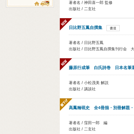
著者名 / 神田喜一郎 監修
出版社 / 二玄社
日比野五鳳自撰集
書道
著者名 / 日比野五鳳
出版社 / 日比野五鳳自撰集刊行会 
藤原行成筆 白氏詩巻 日本名筆
著者名 / 小松茂美 解説
出版社 / 講談社
高鳳翰硯史 全4冊揃・別冊解題
著者名 / 窪田一郎 編
出版社 / 二玄社