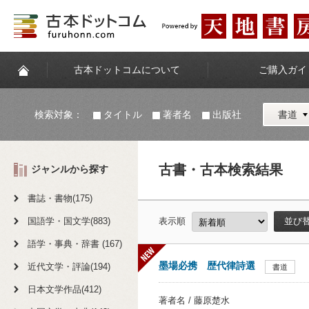
古本ドットコムについて
ご購入ガイ
検索対象：
タイトル
著者名
出版社
書道
古書・古本検索結果
ジャンルから探す
書誌・書物(175)
国語学・国文学(883)
表示順
並び
語学・事典・辞書 (167)
墨場必携 歴代律詩選
近代文学・評論(194)
書道
日本文学作品(412)
著者名 / 藤原楚水