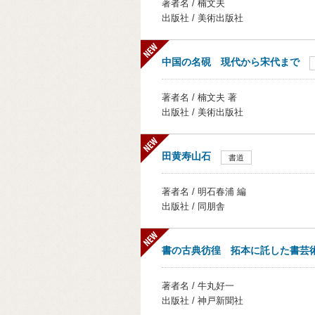
著者名 / 楠文夫
出版社 / 美術出版社
中国の名硯 現代から宋代まで
著者名 / 楠文夫 著
出版社 / 美術出版社
田黄寿山石
書道
著者名 / 明石春浦 編
出版社 / 同朋舎
書の古典彷徨 拓本に託した書芸
著者名 / 牛丸好一
出版社 / 神戸新聞社