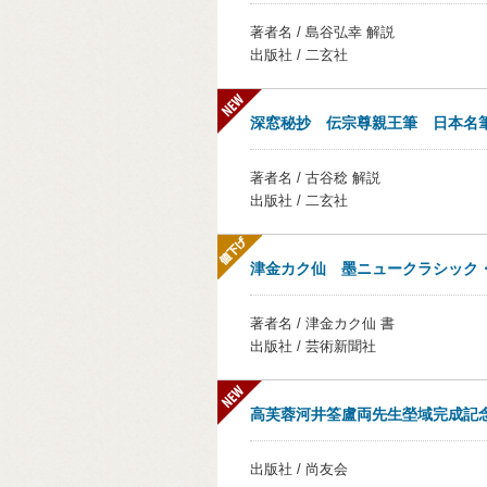
著者名 / 島谷弘幸 解説
出版社 / 二玄社
深窓秘抄 伝宗尊親王筆 日本名筆
著者名 / 古谷稔 解説
出版社 / 二玄社
津金カク仙 墨ニュークラシック
著者名 / 津金カク仙 書
出版社 / 芸術新聞社
高芙蓉河井筌盧両先生塋域完成記
出版社 / 尚友会