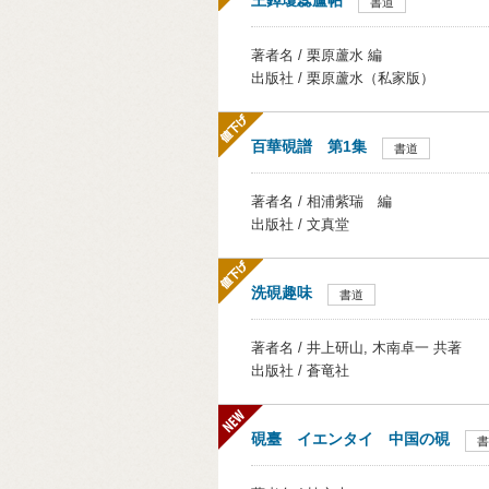
王鐸瓊蕊廬帖
書道
著者名 / 栗原蘆水 編
出版社 / 栗原蘆水（私家版）
百華硯譜 第1集
書道
著者名 / 相浦紫瑞 編
出版社 / 文真堂
洗硯趣味
書道
著者名 / 井上研山, 木南卓一 共著
出版社 / 蒼竜社
硯臺 イエンタイ 中国の硯
書