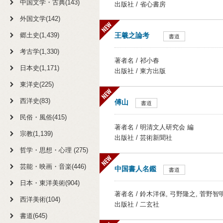
中国文学・古典(143)
出版社 / 省心書房
外国文学(142)
郷土史(1,439)
王羲之論考
書道
考古学(1,330)
著者名 / 祁小春
日本史(1,171)
出版社 / 東方出版
東洋史(225)
西洋史(83)
傅山
書道
民俗・風俗(415)
著者名 / 明清文人研究会 編
宗教(1,139)
出版社 / 芸術新聞社
哲学・思想・心理 (275)
芸能・映画・音楽(446)
中国書人名鑑
書道
日本・東洋美術(904)
著者名 / 鈴木洋保, 弓野隆之, 菅野智
西洋美術(104)
出版社 / 二玄社
書道(645)