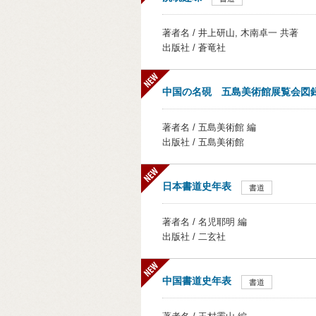
著者名 / 井上研山, 木南卓一 共著
出版社 / 蒼竜社
中国の名硯 五島美術館展覧会図録 
著者名 / 五島美術館 編
出版社 / 五島美術館
日本書道史年表
書道
著者名 / 名児耶明 編
出版社 / 二玄社
中国書道史年表
書道