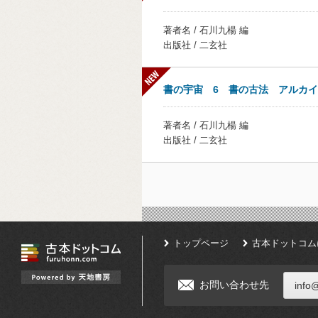
著者名 / 石川九楊 編
出版社 / 二玄社
書の宇宙 6 書の古法 アルカ
著者名 / 石川九楊 編
出版社 / 二玄社
トップページ
古本ドットコム
お問い合わせ先
info