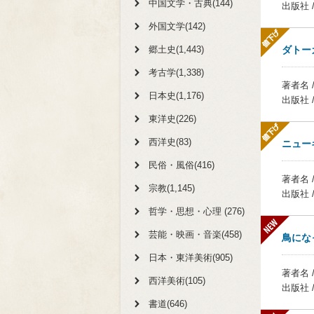
中国文学・古典(144)
出版社 
外国文学(142)
郷土史(1,443)
ダトー
考古学(1,338)
著者名 
日本史(1,176)
出版社 
東洋史(226)
西洋史(83)
ニュー
民俗・風俗(416)
著者名 
宗教(1,145)
出版社 
哲学・思想・心理 (276)
芸能・映画・音楽(458)
鳥にな
日本・東洋美術(905)
著者名
西洋美術(105)
出版社 
書道(646)