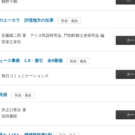
/ 鶴野千鶴
のユーカラ 沙流地方の伝承
民俗・風俗
/ 近藤鏡二郎 著 アイヌ民謡研究会, 門別町郷土史研究会 編
カー
/ 音楽之友社
ュース事典 1-8・索引 全9冊揃
民俗・風俗
カー
/ 毎日コミュニケーションズ
民俗
民俗・風俗
/ 井之口章次 著
カー
/ 岩田書院