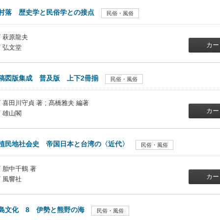
村落 歴史学と民俗学との接点
民俗・風俗
/ 萩原龍夫
カー
/ 弘文堂
稿図版集成 普及版 上下2冊揃
民俗・風俗
/ 喜田川守貞 著 ; 髙橋雅夫 編著
カー
/ 雄山閣
植民地社会史 帝国日本と台湾の〈近代〉
民俗・風俗
/ 胎中千鶴 著
カー
/ 風響社
島文化 8 伊勢と熊野の海
民俗・風俗