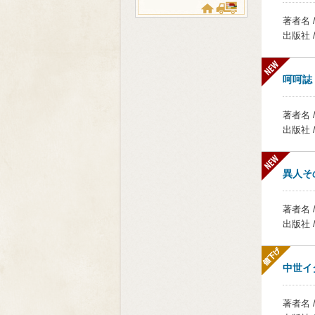
著者名 
出版社 
呵呵誌
著者名 
出版社 
異人そ
著者名 
出版社 
中世イ
著者名 /