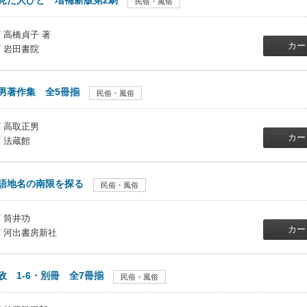
見た人びと 増補新版第2刷
民俗・風俗
/ 高橋貞子 著
カー
/ 岩田書院
男著作集 全5冊揃
民俗・風俗
/ 高取正男
カー
/ 法蔵館
語地名の南限を探る
民俗・風俗
/ 筒井功
カー
/ 河出書房新社
攷 1-6・別冊 全7冊揃
民俗・風俗