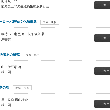
/ 前尾繁三郎
カー
 / 前尾繁三郎先生遺稿集出版刊行会
ーロッパ怪物文化誌事典
民俗・風俗
/ 蔵持不三也 監修 松平俊久 著
カー
/ 原書房
祀伝承の研究
民俗・風俗
/ 山上伊豆母 著
カー
/ 雄山閣
本の塩
民俗・風俗
/ 廣山尭道 廣山謙介
カー
/ 雄山閣