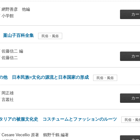
/ 網野善彦 他編
カー
/ 小学館
 案山子百科全集
民俗・風俗
/ 佐藤信二 編
カー
/ 佐藤信二
の他 日本民族=文化の源流と日本国家の形成
民俗・風俗
/ 岡正雄
カー
/ 言叢社
タリアの被服文化史 コスチュームとファッションのルーツ
民俗・風
 Cesare Vecellio 原著 鶴野千鶴 編著
カー