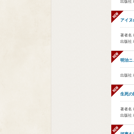
出版社 
アイヌ
著者名 
出版社 
明治ニ
出版社 
生死の
著者名 
出版社 