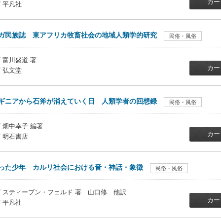
カー
/ 平凡社
ガ民族誌 東アフリカ牧畜社会の地域人類学的研究
民俗・風俗
/ 富川盛道 著
カー
/ 弘文堂
ギニアから石斧が消えていく日 人類学者の回想録
民俗・風俗
/ 畑中幸子 編著
カー
/ 明石書店
った少年 カルリ社会における音・神話・象徴
民俗・風俗
 / スティーブン・フェルド 著 山口修 他訳
カー
/ 平凡社