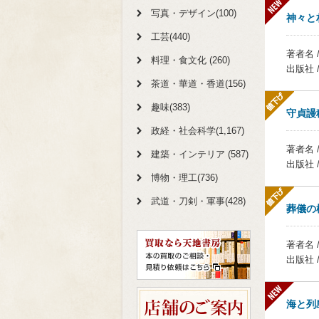
写真・デザイン(100)
神々と
工芸(440)
著者名 
料理・食文化 (260)
出版社 
茶道・華道・香道(156)
趣味(383)
守貞謾
政経・社会科学(1,167)
著者名 
建築・インテリア (587)
出版社 
博物・理工(736)
武道・刀剣・軍事(428)
葬儀の
著者名 
出版社 
海と列