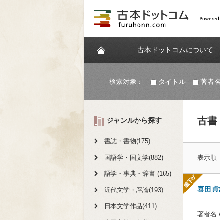
古本ドットコムについて
検索対象：
タイトル
著者
古書
ジャンルから探す
書誌・書物(175)
国語学・国文学(882)
表示順
語学・事典・辞書 (165)
喜田貞
近代文学・評論(193)
日本文学作品(411)
著者名 