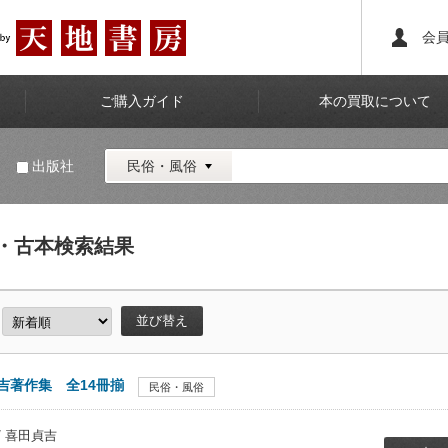
会
ご購入ガイド
本の買取について
名
出版社
民俗・風俗
・古本検索結果
並び替え
吉著作集 全14冊揃
民俗・風俗
/ 喜田貞吉