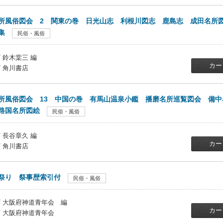
所風俗図会 2 関東の巻 日光山志 利根川図志 鹿島志 成田名所
集
民俗・風俗
/ 鈴木棠三 編
カー
/ 角川書店
所風俗図会 13 中国の巻 有馬山温泉小鑑 播磨名所巡覧図会 備中
路国名所図絵
民俗・風俗
/ 長谷章久 編
カー
/ 角川書店
祭り 祭事歴索引付
民俗・風俗
/ 大阪府神道青年会 編
カー
/ 大阪府神道青年会