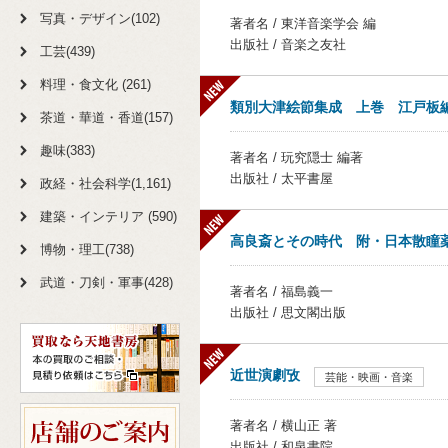
写真・デザイン(102)
著者名 / 東洋音楽学会 編
出版社 / 音楽之友社
工芸(439)
料理・食文化 (261)
類別大津絵節集成 上巻 江戸板
茶道・華道・香道(157)
趣味(383)
著者名 / 玩究隠士 編著
出版社 / 太平書屋
政経・社会科学(1,161)
建築・インテリア (590)
高良斎とその時代 附・日本散瞳
博物・理工(738)
武道・刀剣・軍事(428)
著者名 / 福島義一
出版社 / 思文閣出版
近世演劇攷
芸能・映画・音楽
著者名 / 横山正 著
出版社 / 和泉書院