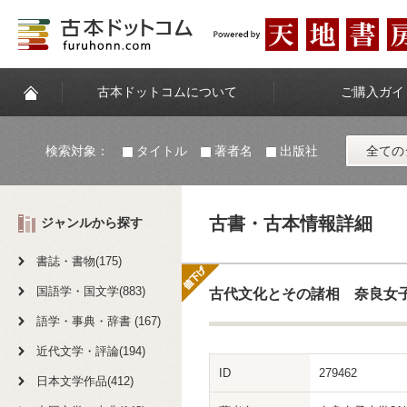
古本ドットコムについて
ご購入ガイ
検索対象：
タイトル
著者名
出版社
全ての
古書・古本情報詳細
ジャンルから探す
書誌・書物(175)
国語学・国文学(883)
古代文化とその諸相 奈良女子大
語学・事典・辞書 (167)
近代文学・評論(194)
ID
279462
日本文学作品(412)