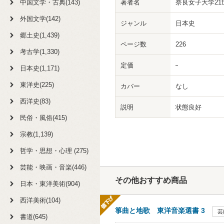
中国文学・古典(143)
著者名
奈良女子大学21
外国文学(142)
ジャンル
日本史
郷土史(1,439)
ページ数
226
考古学(1,330)
定価
日本史(1,171)
東洋史(225)
カバー
なし
西洋史(83)
説明
状態良好
民俗・風俗(415)
宗教(1,139)
哲学・思想・心理 (275)
芸能・映画・音楽(446)
その他おすすめ商品
日本・東洋美術(904)
西洋美術(104)
箏曲と地歌 東洋音楽選書 3
芸
書道(645)