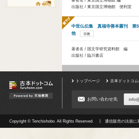
著者名 / 東京国立博物館 編
出版社 / 東京国立博物館 便利堂
中世仏伝集 真福寺善本叢刊 第5
他
宗教
著者名 / 国文学研究資料館 編
出版社 / 臨川書店
トップページ
古本ドットコム
お問い合わせ先
info
Copyright © Tenchishobo. All Rights Reserved.
通信販売の法規に