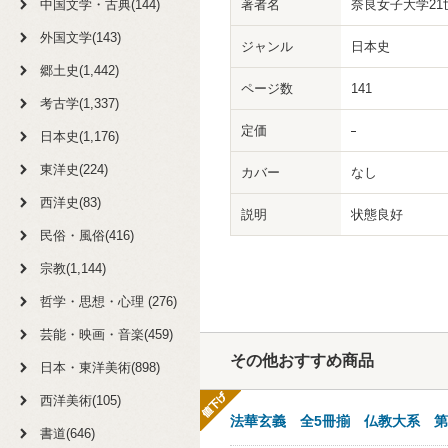
中国文学・古典(144)
著者名
奈良女子大学21
外国文学(143)
ジャンル
日本史
郷土史(1,442)
ページ数
141
考古学(1,337)
定価
日本史(1,176)
東洋史(224)
カバー
なし
西洋史(83)
説明
状態良好
民俗・風俗(416)
宗教(1,144)
哲学・思想・心理 (276)
芸能・映画・音楽(459)
その他おすすめ商品
日本・東洋美術(898)
西洋美術(105)
法華玄義 全5冊揃 仏教大系 第1
書道(646)