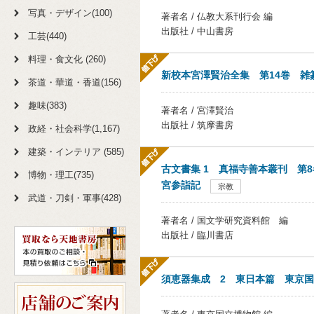
写真・デザイン(100)
著者名 / 仏教大系刊行会 編
出版社 / 中山書房
工芸(440)
料理・食文化 (260)
新校本宮澤賢治全集 第14巻 雑
茶道・華道・香道(156)
趣味(383)
著者名 / 宮澤賢治
出版社 / 筑摩書房
政経・社会科学(1,167)
建築・インテリア (585)
古文書集 1 真福寺善本叢刊 第
博物・理工(735)
宮参詣記
宗教
武道・刀剣・軍事(428)
著者名 / 国文学研究資料館 編
出版社 / 臨川書店
須恵器集成 2 東日本篇 東京