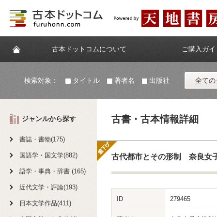
古本ドットコムについて
ご購入ガイ
検索対象：
タイトル
著者名
出版社
全ての
古書・古本情報詳細
ジャンルから探す
書誌・書物(175)
国語学・国文学(882)
古代都市とその形制 奈良女子大
語学・事典・辞書 (165)
近代文学・評論(193)
ID
279465
日本文学作品(411)