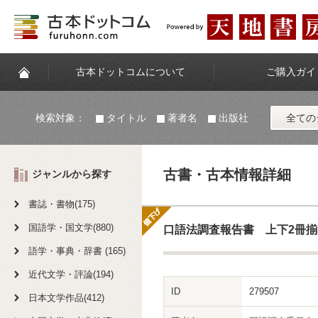
古本ドットコムについて
ご購入ガイ
検索対象：
タイトル
著者名
出版社
全ての
古書・古本情報詳細
ジャンルから探す
書誌・書物(175)
国語学・国文学(880)
口語法調査報告書 上下2冊揃
語学・事典・辞書 (165)
近代文学・評論(194)
ID
279507
日本文学作品(412)