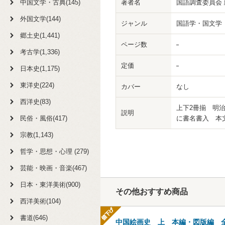
中国文学・古典(145)
著者名
国語調査委員会 
外国文学(144)
ジャンル
国語学・国文学
郷土史(1,441)
ページ数
考古学(1,336)
定価
日本史(1,175)
東洋史(224)
カバー
なし
西洋史(83)
上下2冊揃 明
説明
民俗・風俗(417)
に書名書入 本
宗教(1,143)
哲学・思想・心理 (279)
芸能・映画・音楽(467)
日本・東洋美術(900)
その他おすすめ商品
西洋美術(104)
書道(646)
中国絵画史 上 本編・図版編 