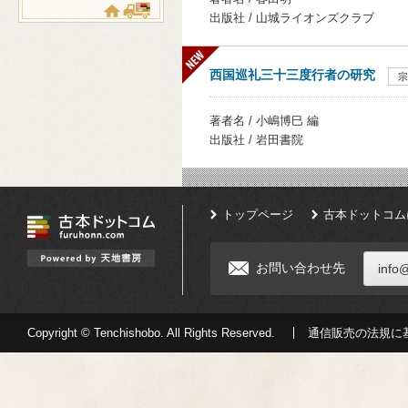
出版社 / 山城ライオンズクラブ
西国巡礼三十三度行者の研究
宗
著者名 / 小嶋博巳 編
出版社 / 岩田書院
トップページ
古本ドットコム
お問い合わせ先
info
Copyright © Tenchishobo. All Rights Reserved.
通信販売の法規に