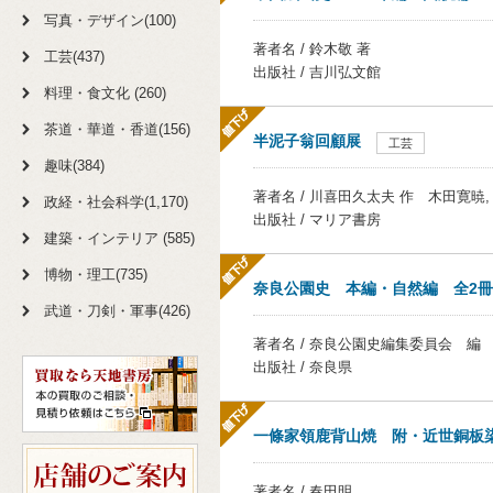
写真・デザイン(100)
著者名 / 鈴木敬 著
工芸(437)
出版社 / 吉川弘文館
料理・食文化 (260)
茶道・華道・香道(156)
半泥子翁回顧展
工芸
趣味(384)
著者名 / 川喜田久太夫 作 木田寛暁,
政経・社会科学(1,170)
出版社 / マリア書房
建築・インテリア (585)
博物・理工(735)
奈良公園史 本編・自然編 全2冊
武道・刀剣・軍事(426)
著者名 / 奈良公園史編集委員会 編
出版社 / 奈良県
一條家領鹿背山焼 附・近世銅板
著者名 / 春田明