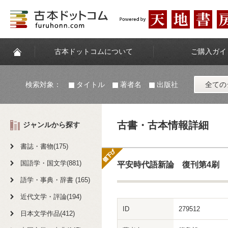
古本ドットコムについて
ご購入ガイ
検索対象：
タイトル
著者名
出版社
全ての
古書・古本情報詳細
ジャンルから探す
書誌・書物(175)
国語学・国文学(881)
平安時代語新論 復刊第4刷
語学・事典・辞書 (165)
近代文学・評論(194)
ID
279512
日本文学作品(412)