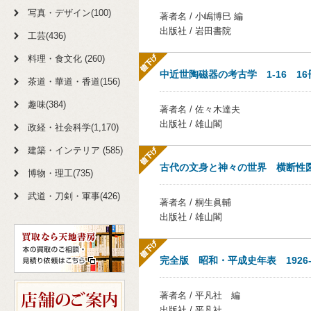
写真・デザイン(100)
著者名 / 小嶋博巳 編
出版社 / 岩田書院
工芸(436)
料理・食文化 (260)
中近世陶磁器の考古学 1-16 16
茶道・華道・香道(156)
趣味(384)
著者名 / 佐々木達夫
出版社 / 雄山閣
政経・社会科学(1,170)
建築・インテリア (585)
古代の文身と神々の世界 横断性
博物・理工(735)
武道・刀剣・軍事(426)
著者名 / 桐生眞輔
出版社 / 雄山閣
完全版 昭和・平成史年表 1926-2
著者名 / 平凡社 編
出版社 / 平凡社