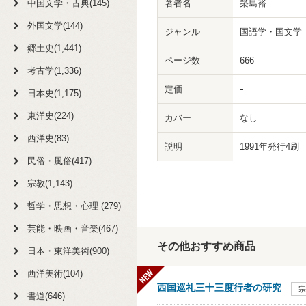
中国文学・古典(145)
著者名
築島裕
外国文学(144)
ジャンル
国語学・国文学
郷土史(1,441)
ページ数
666
考古学(1,336)
定価
日本史(1,175)
東洋史(224)
カバー
なし
西洋史(83)
説明
1991年発行4
民俗・風俗(417)
宗教(1,143)
哲学・思想・心理 (279)
芸能・映画・音楽(467)
その他おすすめ商品
日本・東洋美術(900)
西洋美術(104)
西国巡礼三十三度行者の研究
宗
書道(646)