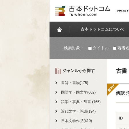
古本ドットコムについて
検索対象：
タイトル
著者
古書
ジャンルから探す
書誌・書物(175)
国語学・国文学(882)
傍訳 
語学・事典・辞書 (165)
近代文学・評論(194)
ID
日本文学作品(410)