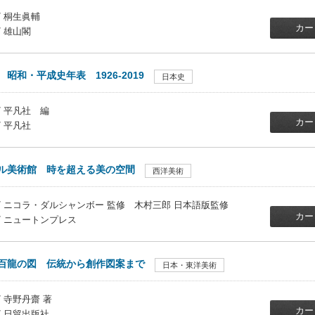
/ 桐生眞輔
カー
/ 雄山閣
昭和・平成史年表 1926-2019
日本史
/ 平凡社 編
カー
/ 平凡社
ル美術館 時を超える美の空間
西洋美術
 / ニコラ・ダルシャンボー 監修 木村三郎 日本語版監修
カー
/ ニュートンプレス
百龍の図 伝統から創作図案まで
日本・東洋美術
/ 寺野丹齋 著
カー
/ 日貿出版社