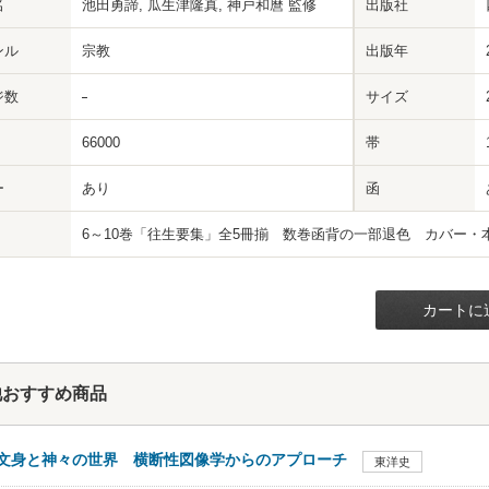
名
池田勇諦, 瓜生津隆真, 神戸和麿 監修
出版社
ンル
宗教
出版年
ジ数
サイズ
66000
帯
ー
あり
函
6～10巻「往生要集」全5冊揃 数巻函背の一部退色 カバー・
カートに
他おすすめ商品
文身と神々の世界 横断性図像学からのアプローチ
東洋史