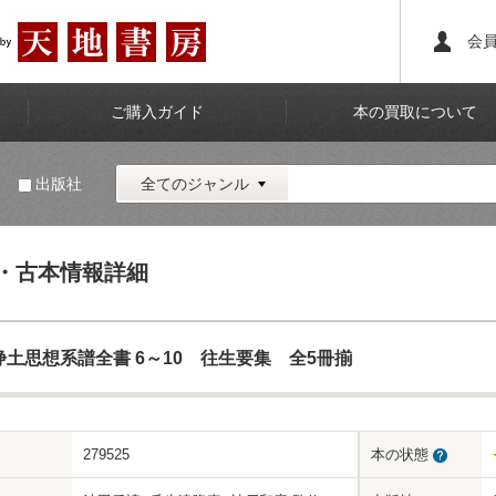
会
ご購入ガイド
本の買取について
名
出版社
全てのジャンル
・古本情報詳細
浄土思想系譜全書 6～10 往生要集 全5冊揃
279525
本の状態