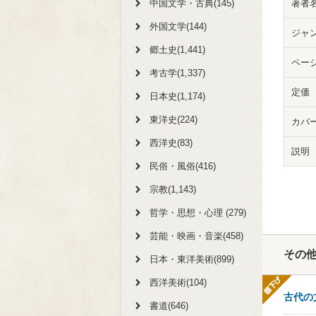
中国文学・古典(145)
著者
外国文学(144)
ジャ
郷土史(1,441)
ペー
考古学(1,337)
定価
日本史(1,174)
東洋史(224)
カバ
西洋史(83)
説明
民俗・風俗(416)
宗教(1,143)
哲学・思想・心理 (279)
芸能・映画・音楽(458)
その
日本・東洋美術(899)
西洋美術(104)
古代の
書道(646)