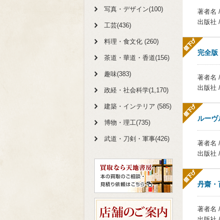
写真・デザイン(100)
著者名 
出版社 
工芸(436)
料理・食文化 (260)
完全版 
茶道・華道・香道(156)
趣味(383)
著者名 
出版社 
政経・社会科学(1,170)
建築・インテリア (585)
ルーヴ
博物・理工(735)
武道・刀剣・軍事(426)
著者名
出版社 
丹齋・
著者名 
出版社 