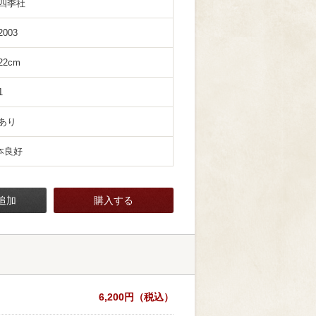
四季社
2003
22cm
1
あり
本良好
追加
購入する
6,200円（税込）