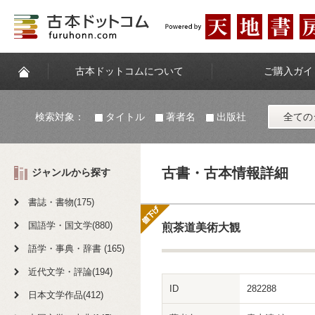
古本ドットコムについて
ご購入ガイ
検索対象：
タイトル
著者名
出版社
全ての
古書・古本情報詳細
ジャンルから探す
書誌・書物(175)
国語学・国文学(880)
煎茶道美術大観
語学・事典・辞書 (165)
近代文学・評論(194)
ID
282288
日本文学作品(412)