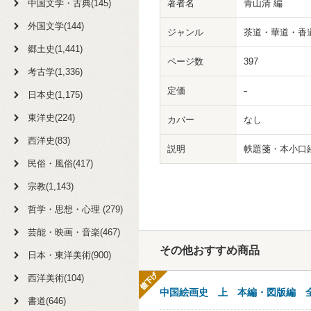
中国文学・古典(145)
著者名
青山清 編
外国文学(144)
ジャンル
茶道・華道・香
郷土史(1,441)
ページ数
397
考古学(1,336)
定価
日本史(1,175)
東洋史(224)
カバー
なし
西洋史(83)
説明
帙題箋・本小口
民俗・風俗(417)
宗教(1,143)
哲学・思想・心理 (279)
芸能・映画・音楽(467)
その他おすすめ商品
日本・東洋美術(900)
西洋美術(104)
中国絵画史 上 本編・図版編 
書道(646)