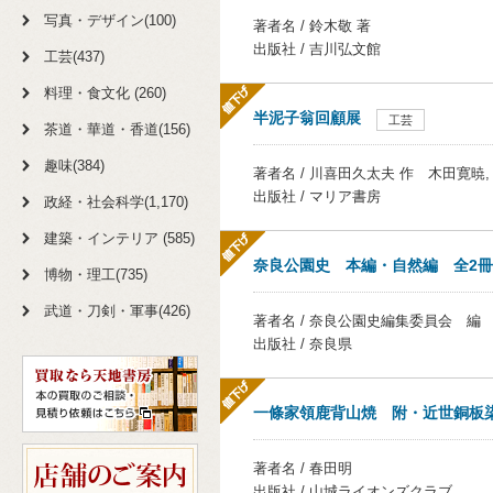
写真・デザイン(100)
著者名 / 鈴木敬 著
出版社 / 吉川弘文館
工芸(437)
料理・食文化 (260)
半泥子翁回顧展
工芸
茶道・華道・香道(156)
趣味(384)
著者名 / 川喜田久太夫 作 木田寛暁,
出版社 / マリア書房
政経・社会科学(1,170)
建築・インテリア (585)
奈良公園史 本編・自然編 全2冊
博物・理工(735)
武道・刀剣・軍事(426)
著者名 / 奈良公園史編集委員会 編
出版社 / 奈良県
一條家領鹿背山焼 附・近世銅板
著者名 / 春田明
出版社 / 山城ライオンズクラブ