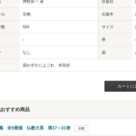
名
神野富一 著
出版社
ンル
宗教
出版年
ジ数
554
サイズ
帯
ー
なし
函
函わずかによごれ 本良好
カートに
他おすすめ商品
義 全5冊揃 仏教大系 第17～21巻
宗教