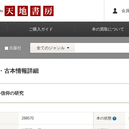
会
ご購入ガイド
本の買取について
名
出版社
全てのジャンル
・古本情報詳細
洛信仰の研究
288570
本の状態