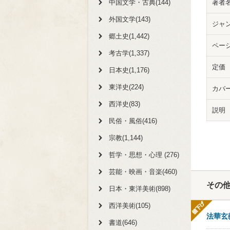
中国文学・古典(144)
著者
外国文学(143)
ジャ
郷土史(1,442)
ペー
考古学(1,337)
定価
日本史(1,176)
東洋史(224)
カバ
西洋史(83)
説明
民俗・風俗(416)
宗教(1,144)
哲学・思想・心理 (276)
芸能・映画・音楽(460)
その
日本・東洋美術(898)
西洋美術(105)
法華玄
書道(646)