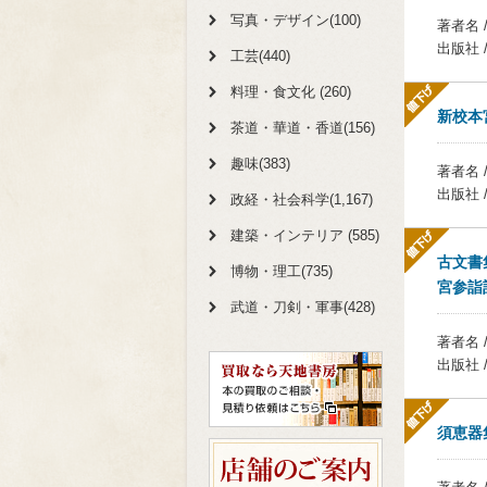
写真・デザイン(100)
著者名 
出版社 
工芸(440)
料理・食文化 (260)
新校本
茶道・華道・香道(156)
趣味(383)
著者名 
出版社 
政経・社会科学(1,167)
建築・インテリア (585)
古文書
博物・理工(735)
宮参詣
武道・刀剣・軍事(428)
著者名 
出版社 
須恵器