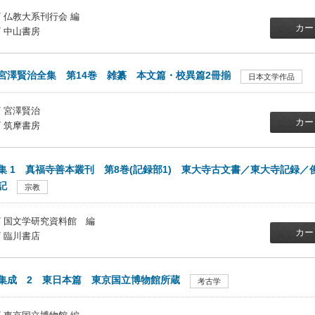
/ 仏教大系刊行会 編
カー
/ 中山書房
宮澤賢治全集 第14巻 雑纂 本文篇・校異篇2冊揃
日本文学作品
/ 宮澤賢治
カー
/ 筑摩書房
集 1 真福寺善本叢刊 第8巻(記録部1) 東大寺古文書／東大寺記録
記
宗教
/ 国文学研究資料館 編
カー
/ 臨川書店
集成 2 東日本篇 東京国立博物館所蔵
考古学