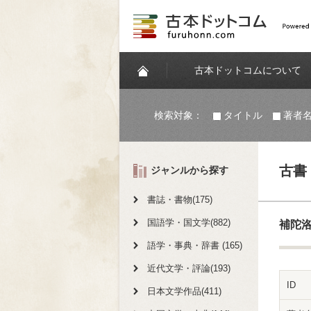
古本ドットコムについて
検索対象：
タイトル
著者
古書
ジャンルから探す
書誌・書物(175)
国語学・国文学(882)
補陀
語学・事典・辞書 (165)
近代文学・評論(193)
ID
日本文学作品(411)