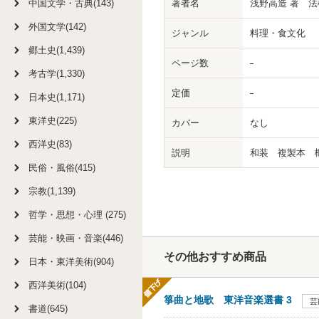
中国文学・古典(143)
著者名
浅野高造 著 法
外国文学(142)
ジャンル
料理・食文化
郷土史(1,439)
ページ数
考古学(1,330)
定価
日本史(1,171)
東洋史(225)
カバー
なし
西洋史(83)
説明
和装 複製本 
民俗・風俗(415)
宗教(1,139)
哲学・思想・心理 (275)
芸能・映画・音楽(446)
その他おすすめ商品
日本・東洋美術(904)
西洋美術(104)
箏曲と地歌 東洋音楽選書 3
芸
書道(645)