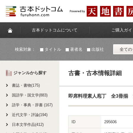
古本ドットコムについて
ご購入ガイ
検索対象：
タイトル
著者名
出版社
全ての
古書・古本情報詳細
ジャンルから探す
書誌・書物(175)
国語学・国文学(883)
即席料理素人庖丁 全3冊揃
語学・事典・辞書 (167)
近代文学・評論(194)
ID
295606
日本文学作品(412)