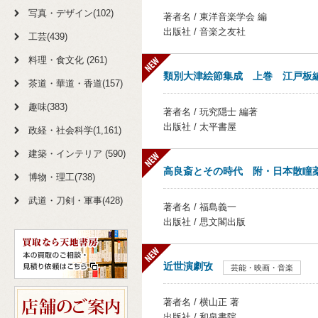
写真・デザイン(102)
著者名 / 東洋音楽学会 編
出版社 / 音楽之友社
工芸(439)
料理・食文化 (261)
類別大津絵節集成 上巻 江戸板
茶道・華道・香道(157)
趣味(383)
著者名 / 玩究隠士 編著
出版社 / 太平書屋
政経・社会科学(1,161)
建築・インテリア (590)
高良斎とその時代 附・日本散瞳
博物・理工(738)
武道・刀剣・軍事(428)
著者名 / 福島義一
出版社 / 思文閣出版
近世演劇攷
芸能・映画・音楽
著者名 / 横山正 著
出版社 / 和泉書院