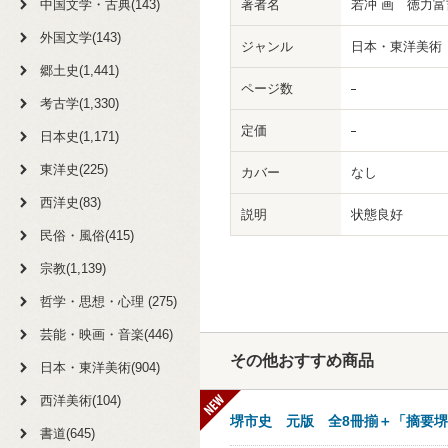
中国文学・古典(143)
著者名
若冲 画 徳力
外国文学(143)
ジャンル
日本・東洋美術
郷土史(1,441)
ページ数
考古学(1,330)
定価
日本史(1,171)
東洋史(225)
カバー
なし
西洋史(83)
説明
状態良好
民俗・風俗(415)
宗教(1,139)
哲学・思想・心理 (275)
芸能・映画・音楽(446)
その他おすすめ商品
日本・東洋美術(904)
西洋美術(104)
堺市史 元版 全8冊揃＋「摘要堺
書道(645)