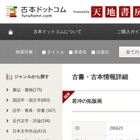
古本ドットコムについて
ご購入ガイ
検索対象：
タイトル
著者名
出版社
全ての
古書・古本情報詳細
ジャンルから探す
書誌・書物(175)
国語学・国文学(883)
若冲の拓版画
語学・事典・辞書 (167)
近代文学・評論(194)
ID
295623
日本文学作品(413)