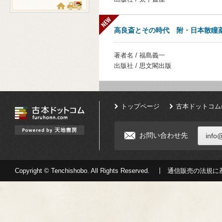
高良斎とその時代 附・日本散瞳
著者名 / 福島義一
出版社 / 思文閣出版
トップページ
古本ドットコム
お問い合わせ先
info
Copyright © Tenchishobo. All Rights Reserved.
通信販売の法規に