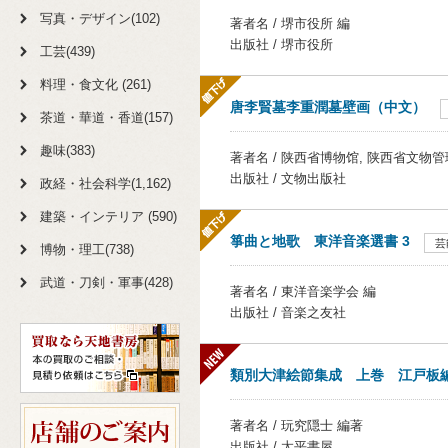
写真・デザイン(102)
著者名 / 堺市役所 編
出版社 / 堺市役所
工芸(439)
料理・食文化 (261)
唐李賢墓李重潤墓壁画（中文）
茶道・華道・香道(157)
趣味(383)
著者名 / 陕西省博物馆, 陕西省文物
出版社 / 文物出版社
政経・社会科学(1,162)
建築・インテリア (590)
箏曲と地歌 東洋音楽選書 3
芸
博物・理工(738)
武道・刀剣・軍事(428)
著者名 / 東洋音楽学会 編
出版社 / 音楽之友社
類別大津絵節集成 上巻 江戸板
著者名 / 玩究隠士 編著
出版社 / 太平書屋